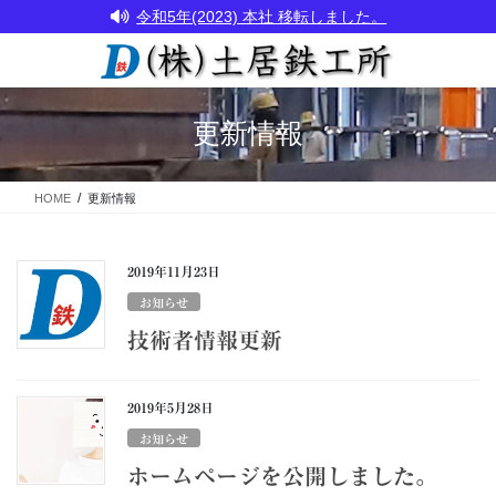
コ
ナ
令和5年(2023) 本社 移転しました。
ン
ビ
テ
ゲ
ン
ー
ツ
シ
に
ョ
更新情報
移
ン
動
に
移
HOME
更新情報
動
2019年11月23日
お知らせ
技術者情報更新
2019年5月28日
お知らせ
ホームページを公開しました。